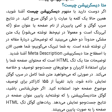
متا دیسکریپشن چیست؟
اگر دوست دارید با مفهوم
دیسکریپشن چیست
آشنا شوید،
همین حالا یک کلمه یا عبارت را در گوگل سرچ کنید. در نتایج
سرپ گوگل و کمی پایین‌تر از نام صفحه یا عنوان سئو (که
آبی‌رنگ است و معمولاً در نیم‌خط نوشته می‌شود) یک متن
مشکی حدوداً دو خطی می‌بینید که توضیحاتی دربارۀ مقاله در
آن نوشته شده است. به شما تبریک می‌گوییم؛ شما همین الان
با اصطلاح متا دیسکریپشن Meta Description آشنا شدید.
توضیحات متا یک تگ HTML است که محتوای صفحه شما را
برای استفادۀ کاربران و موتورهای جست‌وجو توصیف و خلاصه
می‌کند. در صورتی که می‌‌خواهید متن شما کامل در سرپ گوگل
نمایش داده شود، باید تقریباً از 155 کاراکتر برای توصیف
موضوع صفحه خود استفاده کنید. اگر خوش‌شانس باشید،
گوگل متادیسکرپیشنی را که نوشته‌اید پایین عنوان صفحه در
نتایج جست‌وجو نمایش می‌دهد. ربات‌های گوگل تگِ HTML
صفحه را به صورت پایین می‌بینند.