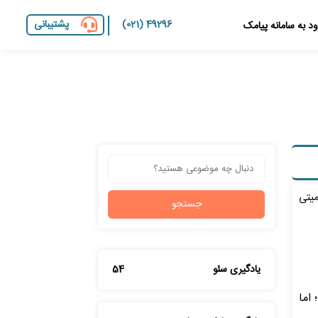
(021) 49296
پشتیبانی
د به سامانه پیامک
 اهمیتی
یادگیری سئو
54
 اما