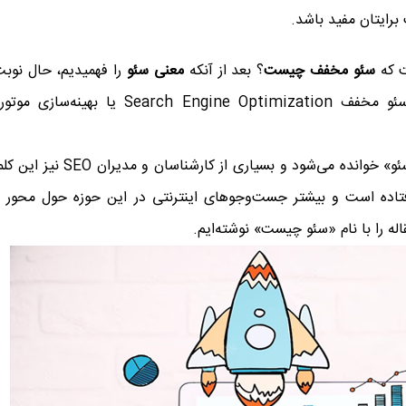
ایتان مفید باشد.
ت که
سئو مخفف چیست
؟ بعد از آنکه
معنی سئو
را فهمیدیم، حال نوبت
این می‌رسد که ریشه کلمه SEO را بدانیم. سئو مخفف Search Engine Optimization یا بهین
متأسفانه SEO (اس‌ای‌او) در ایران به اشتباه «سئو» خوانده می‌شود و بسیاری از کارشناس
افتاده است و بیشتر جست‌وجوهای اینترنتی در این حوزه حول محور ک
له را با نام «سئو چیست» نوشته‌ایم.