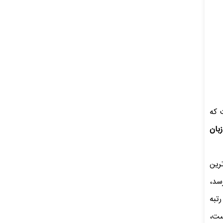
 که
بان
رین
سد،
تبه
ست،