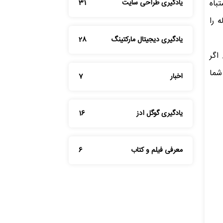
باه
یادگیری طراحی سایت
31
 را
یادگیری دیجیتال مارکتینگ
28
اگر
 شما
اخبار
7
یادگیری گوگل ادز
16
معرفی فیلم و کتاب
6